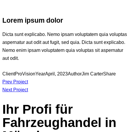
Lorem ipsum dolor
Dicta sunt explicabo. Nemo ipsam voluptatem quia voluptas
aspernatur aut odit aut fugit, sed quia. Dicta sunt explicabo.
Nemo enim ipsam voluptatem quia voluptas sit aspernatur
aut odit.
Client
ProVision
Year
April, 2023
Author
Jim Carter
Share
Beitragsnavigation
Prev Project
Next Project
Ihr Profi für
Fahrzeughandel in